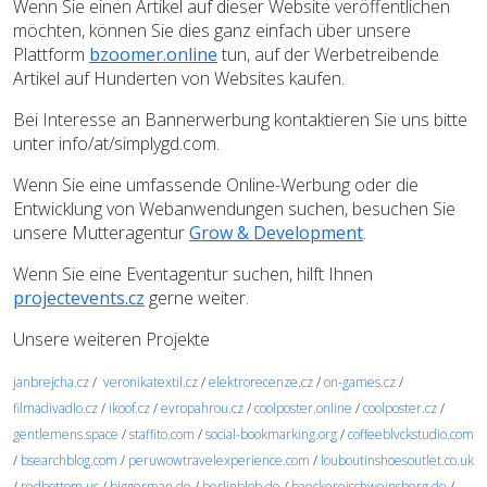
Wenn Sie einen Artikel auf dieser Website veröffentlichen
möchten, können Sie dies ganz einfach über unsere
Plattform
bzoomer.online
tun, auf der Werbetreibende
Artikel auf Hunderten von Websites kaufen.
Bei Interesse an Bannerwerbung kontaktieren Sie uns bitte
unter info/at/simplygd.com.
Wenn Sie eine umfassende Online-Werbung oder die
Entwicklung von Webanwendungen suchen, besuchen Sie
unsere Mutteragentur
Grow & Development
.
Wenn Sie eine Eventagentur suchen, hilft Ihnen
projectevents.cz
gerne weiter.
Unsere weiteren Projekte
janbrejcha.cz
/
veronikatextil.cz
/
elektrorecenze.cz
/
on-games.cz
/
filmadivadlo.cz
/
ikoof.cz
/
evropahrou.cz
/
coolposter.online
/
coolposter.cz
/
gentlemens.space
/
staffito.com
/
social-bookmarking.org
/
coffeeblvckstudio.com
/
bsearchblog.com
/
peruwowtravelexperience.com
/
louboutinshoesoutlet.co.uk
/
redbottom.us
/
biggerman.de
/
berlinblob.de
/
baeckereischweinsberg.de
/