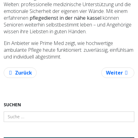
Welten: professionelle medizinische Unterstützung und die
emotionale Sicherheit der eigenen vier Wände. Mit einem
erfahrenen
pflegedienst in der nähe kassel
können
Senioren weiterhin selbstbestimmt leben – und Angehörige
wissen ihre Liebsten in guten Händen.
Ein Anbieter wie Prime Med zeigt, wie hochwertige
ambulante Pflege heute funktioniert: zuverlässig, einfühlsam
und individuell abgestimmt.
Vorheriger Beitrag: Trennung von Narzissten – Warum
Nächster Bei
Zurück
Weiter
SUCHEN