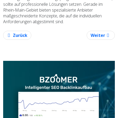
sollte auf professionelle Lösungen setzen. Gerade im
Rhein-Main-Gebiet bieten spezialisierte Anbieter
maßgeschneiderte Konzepte, die auf die individuellen
Anforderungen abgestimmt sind.
Vorheriger Beitrag: WordPress Wartung Für Sichere,
Nächster Bei
Zurück
Weiter