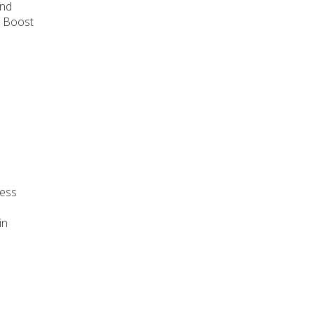
und
c Boost
ness
in