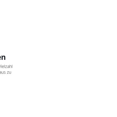
en
ielzahl
aus zu