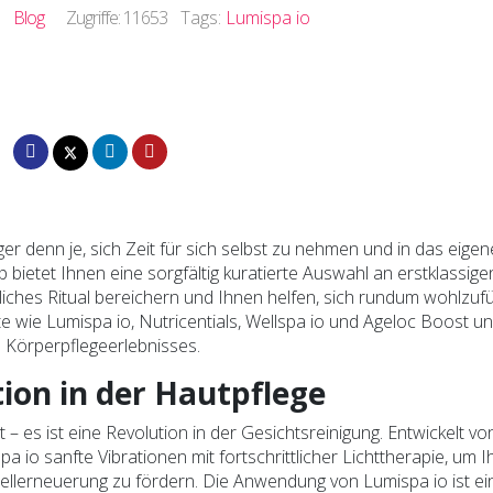
Blog
Zugriffe: 11653
Tags:
Lumispa io
iger denn je, sich Zeit für sich selbst zu nehmen und in das eigen
bietet Ihnen eine sorgfältig kuratierte Auswahl an erstklassige
liches Ritual bereichern und Ihnen helfen, sich rundum wohlzufü
wie Lumispa io, Nutricentials, Wellspa io und Ageloc Boost u
d Körperpflegeerlebnisses.
tion in der Hautpflege
 – es ist eine Revolution in der Gesichtsreinigung. Entwickelt vo
io sanfte Vibrationen mit fortschrittlicher Lichttherapie, um I
 Zellerneuerung zu fördern. Die Anwendung von Lumispa io ist ei