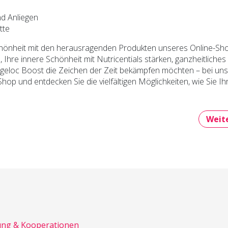
d Anliegen
tte
Schönheit mit den herausragenden Produkten unseres Online-Sh
 Ihre innere Schönheit mit Nutricentials stärken, ganzheitliches
Ageloc Boost die Zeichen der Zeit bekämpfen möchten – bei uns
op und entdecken Sie die vielfältigen Möglichkeiten, wie Sie Ih
sch vom Nativecoach: Die beste Wahl für Ihr Kind
Nächs
Weit
ng & Kooperationen